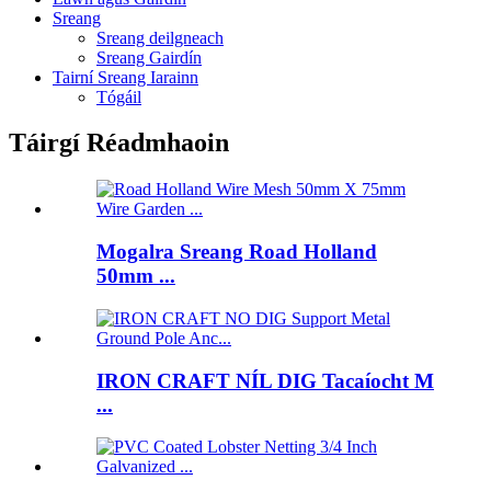
Sreang
Sreang deilgneach
Sreang Gairdín
Tairní Sreang Iarainn
Tógáil
Táirgí Réadmhaoin
Mogalra Sreang Road Holland
50mm ...
IRON CRAFT NÍL DIG Tacaíocht M
...