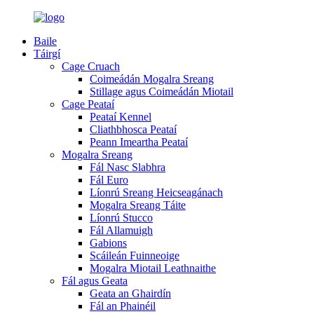
Baile
Táirgí
Cage Cruach
Coimeádán Mogalra Sreang
Stillage agus Coimeádán Miotail
Cage Peataí
Peataí Kennel
Cliathbhosca Peataí
Peann Imeartha Peataí
Mogalra Sreang
Fál Nasc Slabhra
Fál Euro
Líonrú Sreang Heicseagánach
Mogalra Sreang Táite
Líonrú Stucco
Fál Allamuigh
Gabions
Scáileán Fuinneoige
Mogalra Miotail Leathnaithe
Fál agus Geata
Geata an Ghairdín
Fál an Phainéil