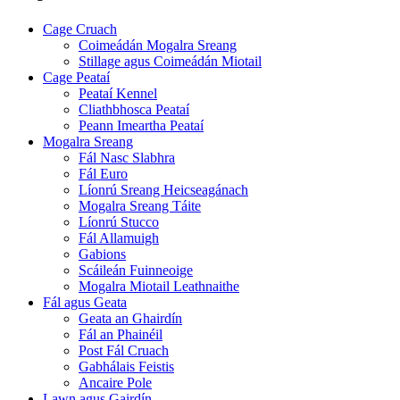
Cage Cruach
Coimeádán Mogalra Sreang
Stillage agus Coimeádán Miotail
Cage Peataí
Peataí Kennel
Cliathbhosca Peataí
Peann Imeartha Peataí
Mogalra Sreang
Fál Nasc Slabhra
Fál Euro
Líonrú Sreang Heicseagánach
Mogalra Sreang Táite
Líonrú Stucco
Fál Allamuigh
Gabions
Scáileán Fuinneoige
Mogalra Miotail Leathnaithe
Fál agus Geata
Geata an Ghairdín
Fál an Phainéil
Post Fál Cruach
Gabhálais Feistis
Ancaire Pole
Lawn agus Gairdín