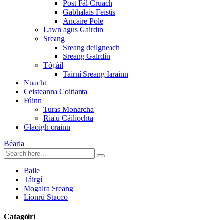
Post Fál Cruach
Gabhálais Feistis
Ancaire Pole
Lawn agus Gairdín
Sreang
Sreang deilgneach
Sreang Gairdín
Tógáil
Tairní Sreang Iarainn
Nuacht
Ceisteanna Coitianta
Fúinn
Turas Monarcha
Rialú Cáilíochta
Glaoigh orainn
Béarla
Baile
Táirgí
Mogalra Sreang
Líonrú Stucco
Catagóirí