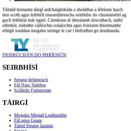
Táimid tiomanta táirgí ardchaighdeáin a sholáthar a léiríonn luach
den scoth agus leibhéil eiseamláireacha seirbhíse do chustaiméirí ag
gach leibhéal inár ngnó. Cinntíonn ár dtrealamh úrscothach, taithí
ollmhór, rialuithe cáilíochta eolaíochta agus foireann thiomnaithe
réitigh iomlána mogalra sreinge le cur i bhfeidhm go domhanda.
FIOSRÚCHÁN DO PHRÍOSÚN
SEIRBHÍSÍ
Sreang deilgneach
Fál Nasc Slabhra
Scáileán Fuinneoige
TÁIRGÍ
Mogalra Miotail Leathnaithe
Fál agus Geata
Tairní Sreang Iarainn
Sreang