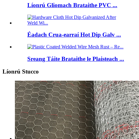
Líonrú Gliomach Brataithe PVC ...
Éadach Crua-earraí Hot Dip Galv ...
Sreang Táite Brataithe le Plaisteach ...
Líonrú Stucco