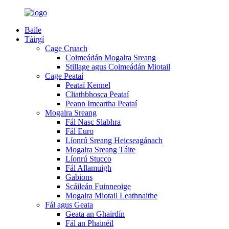
Baile
Táirgí
Cage Cruach
Coimeádán Mogalra Sreang
Stillage agus Coimeádán Miotail
Cage Peataí
Peataí Kennel
Cliathbhosca Peataí
Peann Imeartha Peataí
Mogalra Sreang
Fál Nasc Slabhra
Fál Euro
Líonrú Sreang Heicseagánach
Mogalra Sreang Táite
Líonrú Stucco
Fál Allamuigh
Gabions
Scáileán Fuinneoige
Mogalra Miotail Leathnaithe
Fál agus Geata
Geata an Ghairdín
Fál an Phainéil