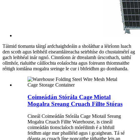
Táimid tiomanta táirgí ardchaighdeáin a sholáthar a léiríonn luach
den scoth agus leibhéil eiseamláireacha seirbhíse do chustaiméirí ag
gach leibhéal inár ngnó. Cinntíonn ár dtrealamh úrscothach, taithí
ollmhór, rialuithe cáilíochta eolaíochta agus foireann thiomnaithe
réitigh iomlána mogalra sreinge le cur i bhfeidhm go domhanda.
Coimeádán Stórála Cage Miotal
Mogalra Sreang Cruach Fillte Stóras
Cineál Coimeádán Stórála Cage Miotail Sreang
Mogalra Cruach Fillte Warehouse, is cineál
coimeádán tionsclaíoch móréilimh é a bhfuil
feidhm aige mar phailléid agus i gcaighean. Tá sé
déanta as cruach líne poncaithe táthaithe leis an