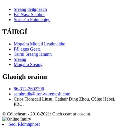
Sreang deilgneach
Fál Nasc Slabhra
Scáileán Fuinneoige
TÁIRGÍ
Mogalra Miotail Leathnaithe
Fál agus Geata
Tairní Sreang Iarainn
Sreang
Mogalra Sreang
Glaoigh orainn
86-312-2602296
samhradh@iron-wiremesh.com
Crios Tionscail Liusu, Cathair Ding Zhou, Cúige Hebei,
PRC.
© Cóipcheart - 2010-2021: Gach ceart ar cosaint.
Seol Ríomhphost