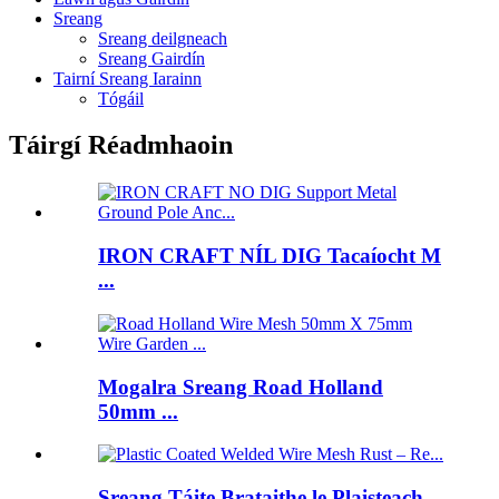
Sreang
Sreang deilgneach
Sreang Gairdín
Tairní Sreang Iarainn
Tógáil
Táirgí Réadmhaoin
IRON CRAFT NÍL DIG Tacaíocht M
...
Mogalra Sreang Road Holland
50mm ...
Sreang Táite Brataithe le Plaisteach ...