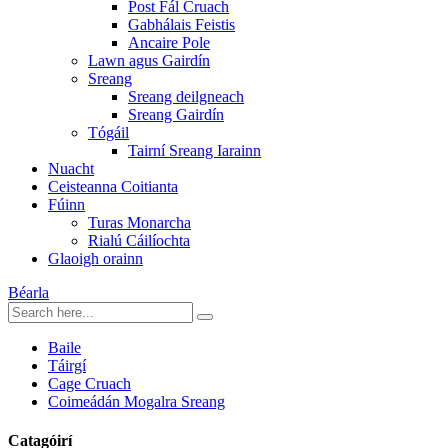
Post Fál Cruach
Gabhálais Feistis
Ancaire Pole
Lawn agus Gairdín
Sreang
Sreang deilgneach
Sreang Gairdín
Tógáil
Tairní Sreang Iarainn
Nuacht
Ceisteanna Coitianta
Fúinn
Turas Monarcha
Rialú Cáilíochta
Glaoigh orainn
Béarla
Baile
Táirgí
Cage Cruach
Coimeádán Mogalra Sreang
Catagóirí