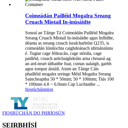
Coimeádán Pailléid Mogalra Sreang
Cruach Miotail In-inúsáidte
Sonraí an Táirge Tá Coimeádán Pailléid Mogalra
Sreang Cruach Miotail In-inúsáidte agus Infhillte,
déanta as sreang cruach ísealcharbóin Q235, is
coimeádán lóistíochta caighdeánach idirnáisiúnta
é. Tugtar cage féileacán, cage stórála, cage
pailléid, cruach ardchaighdeáin arna chruasú ag
an ard-neart táthaithe fuar, cumas ualaigh, garbh
agus iompar áisiúil. Ainm an Táirge Cáis
phailléid mogalra sreinge Méid Mogalra Sreang
Saincheaptha 50 * 50mm; 50 * 100mm; Tiús 100
* 100mm 4.8 ~ 6.0mm Cap Luchtaithe ...
fiosrúchán
mion
FIOSRÚCHÁN DO PHRÍOSÚN
SEIRBHÍSÍ