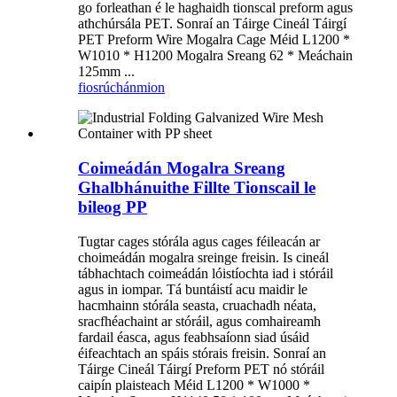
go forleathan é le haghaidh tionscal preform agus
athchúrsála PET. Sonraí an Táirge Cineál Táirgí
PET Preform Wire Mogalra Cage Méid L1200 *
W1010 * H1200 Mogalra Sreang 62 * Meáchain
125mm ...
fiosrúchán
mion
Coimeádán Mogalra Sreang
Ghalbhánuithe Fillte Tionscail le
bileog PP
Tugtar cages stórála agus cages féileacán ar
choimeádán mogalra sreinge freisin. Is cineál
tábhachtach coimeádán lóistíochta iad i stóráil
agus in iompar. Tá buntáistí acu maidir le
hacmhainn stórála seasta, cruachadh néata,
sracfhéachaint ar stóráil, agus comhaireamh
fardail éasca, agus feabhsaíonn siad úsáid
éifeachtach an spáis stórais freisin. Sonraí an
Táirge Cineál Táirgí Preform PET nó stóráil
caipín plaisteach Méid L1200 * W1000 *