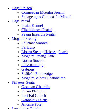
Cage Cruach
Coimeádán Mogalra Sreang
Stillage agus Coimeádán Miotail
Cage Peataí
Peataí Kennel
Cliathbhosca Peataí
Peann Imeartha Peataí
Mogalra Sreang
Fál Nasc Slabhra
Fál Euro
Líonrú Sreang Heicseagánach
Mogalra Sreang Táite
Líonrú Stucco
Fál Allamuigh
Gabions
Scáileán Fuinneoige
Mogalra Miotail Leathnaithe
Fál agus Geata
Geata an Ghairdín
Fál an Phainéil
Post Fál Cruach
Gabhálais Feistis
Ancaire Pole
Lawn agus Gairdín