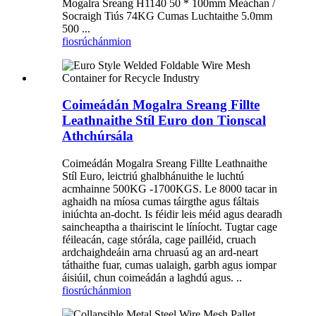
Mogalra Sreang H1140 50 * 100mm Meáchan /
Socraigh Tiús 74KG Cumas Luchtaithe 5.0mm
500 ...
fiosrúchán
mion
Coimeádán Mogalra Sreang Fillte
Leathnaithe Stíl Euro don Tionscal
Athchúrsála
Coimeádán Mogalra Sreang Fillte Leathnaithe
Stíl Euro, leictriú ghalbhánuithe le luchtú
acmhainne 500KG -1700KGS. Le 8000 tacar in
aghaidh na míosa cumas táirgthe agus fáltais
iniúchta an-docht. Is féidir leis méid agus dearadh
saincheaptha a thairiscint le líníocht. Tugtar cage
féileacán, cage stórála, cage pailléid, cruach
ardchaighdeáin arna chruasú ag an ard-neart
táthaithe fuar, cumas ualaigh, garbh agus iompar
áisiúil, chun coimeádán a laghdú agus. ..
fiosrúchán
mion