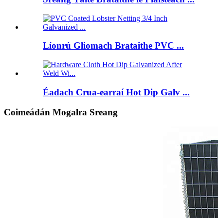
Líonrú Gliomach Brataithe PVC ...
Éadach Crua-earraí Hot Dip Galv ...
Coimeádán Mogalra Sreang