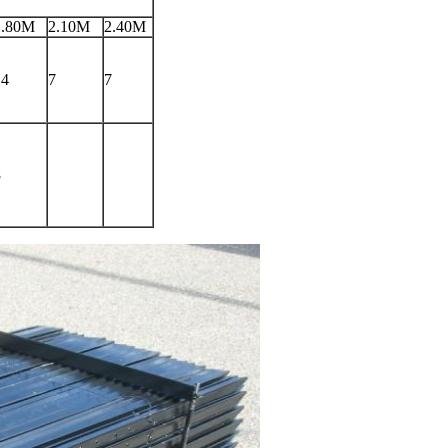
1.80M
2.10M
2.40M
14
7
7
8