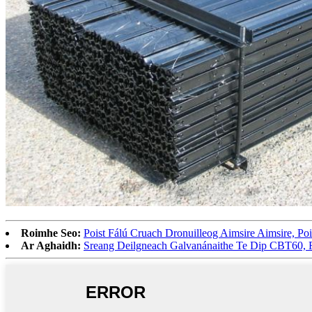
Roimhe Seo:
Poist Fálú Cruach Dronuilleog Aimsire Aimsire, Po
Ar Aghaidh:
Sreang Deilgneach Galvanánaithe Te Dip CBT60, F