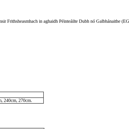
sir Frithsheasmhach in aghaidh Péinteáilte Dubh nó Galbhánaithe 
m, 240cm, 270cm.