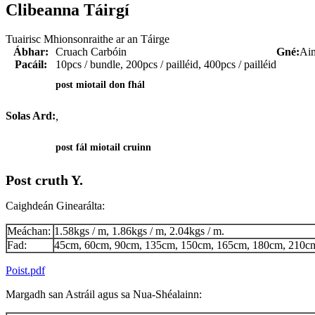
Clibeanna Táirgí
Tuairisc Mhionsonraithe ar an Táirge
Ábhar:
Cruach Carbóin
Gné:
Aim
Pacáil:
10pcs / bundle, 200pcs / pailléid, 400pcs / pailléid
post miotail don fhál
Solas Ard:
,
post fál miotail cruinn
Post cruth Y.
Caighdeán Ginearálta:
Meáchan:
1.58kgs / m, 1.86kgs / m, 2.04kgs / m.
Fad:
45cm, 60cm, 90cm, 135cm, 150cm, 165cm, 180cm, 210c
Poist.pdf
Margadh san Astráil agus sa Nua-Shéalainn: