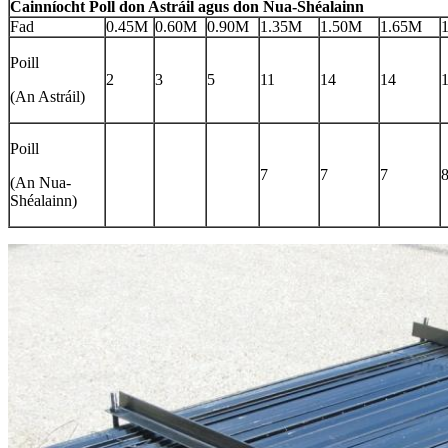
Cainníocht Poll don Astráil agus don Nua-Shéalainn
Fad
0.45M
0.60M
0.90M
1.35M
1.50M
1.65M
Poill
2
3
5
11
14
14
(An Astráil)
Poill
7
7
7
(An Nua-
Shéalainn)