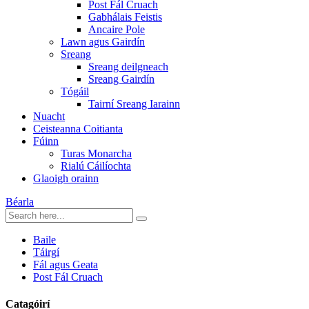
Post Fál Cruach
Gabhálais Feistis
Ancaire Pole
Lawn agus Gairdín
Sreang
Sreang deilgneach
Sreang Gairdín
Tógáil
Tairní Sreang Iarainn
Nuacht
Ceisteanna Coitianta
Fúinn
Turas Monarcha
Rialú Cáilíochta
Glaoigh orainn
Béarla
Baile
Táirgí
Fál agus Geata
Post Fál Cruach
Catagóirí