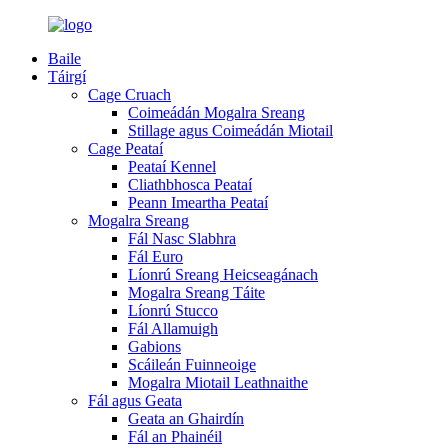
Baile
Táirgí
Cage Cruach
Coimeádán Mogalra Sreang
Stillage agus Coimeádán Miotail
Cage Peataí
Peataí Kennel
Cliathbhosca Peataí
Peann Imeartha Peataí
Mogalra Sreang
Fál Nasc Slabhra
Fál Euro
Líonrú Sreang Heicseagánach
Mogalra Sreang Táite
Líonrú Stucco
Fál Allamuigh
Gabions
Scáileán Fuinneoige
Mogalra Miotail Leathnaithe
Fál agus Geata
Geata an Ghairdín
Fál an Phainéil