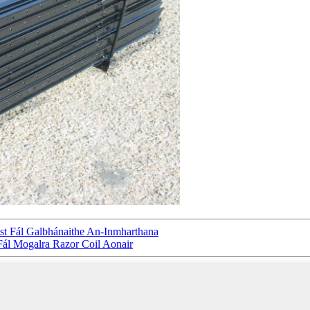
ist Fál Galbhánaithe An-Inmharthana
ál Mogalra Razor Coil Aonair