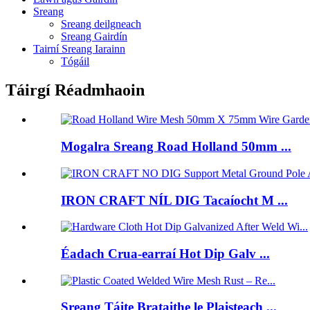
Sreang
Sreang deilgneach
Sreang Gairdín
Tairní Sreang Iarainn
Tógáil
Táirgí Réadmhaoin
Mogalra Sreang Road Holland 50mm ...
IRON CRAFT NÍL DIG Tacaíocht M ...
Éadach Crua-earraí Hot Dip Galv ...
Sreang Táite Brataithe le Plaisteach ...