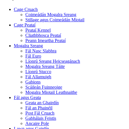
Cage Cruach
Coimeádán Mogalra Sreang
Stillage agus Coimeádán Miotail
Cage Peataí
Peataí Kennel
Cliathbhosca Peataí
Peann Imeartha Peataí
Mogalra Sreang
Fál Nasc Slabhra
Fál Euro
Líonrú Sreang Heicseagánach
Mogalra Sreang Táite
Líonrú Stucco
Fál Allamuigh
Gabions
Scáileán Fuinneoige
Mogalra Miotail Leathnaithe
Fál agus Geata
Geata an Ghairdín
Fál an Phainéil
Post Fál Cruach
Gabhálais Feistis
Ancaire Pole
Lawn agus Gairdín